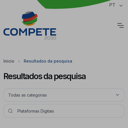
Saltar para o conteúdo principal da página
PT
Cookies
Início
Resultados da pesquisa
Resultados da pesquisa
Pesquisar