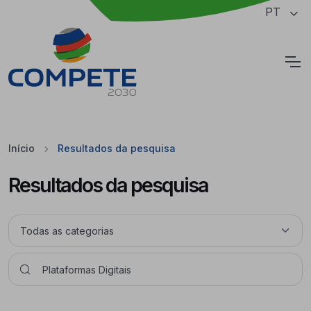
Saltar para o conteúdo principal da página
PT
Cookies
Início
Resultados da pesquisa
Resultados da pesquisa
Pesquisar