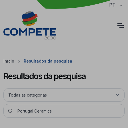
Saltar para o conteúdo principal da página
PT
Cookies
Início
Resultados da pesquisa
Resultados da pesquisa
Pesquisar