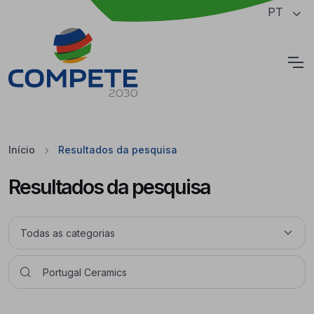
Saltar para o conteúdo principal da página
PT
Cookies
Início
Resultados da pesquisa
Resultados da pesquisa
Pesquisar