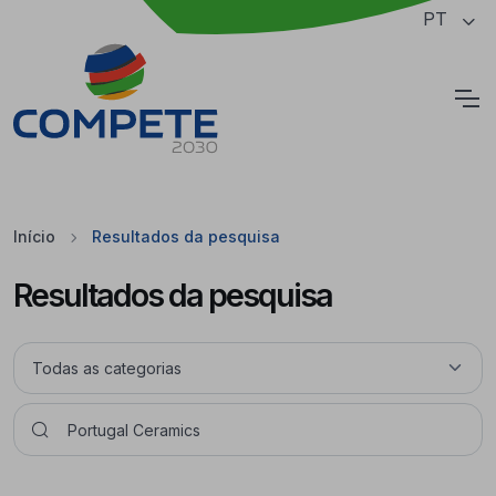
Saltar para o conteúdo principal da página
PT
Cookies
Início
Resultados da pesquisa
Resultados da pesquisa
Pesquisar