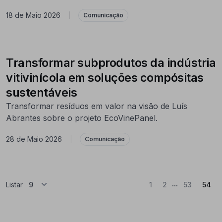
18 de Maio 2026
|
Comunicação
Transformar subprodutos da indústria
vitivinícola em soluções compósitas
sustentáveis
Transformar resíduos em valor na visão de Luís
Abrantes sobre o projeto EcoVinePanel.
28 de Maio 2026
|
Comunicação
...
(At
Listar
1
2
53
54