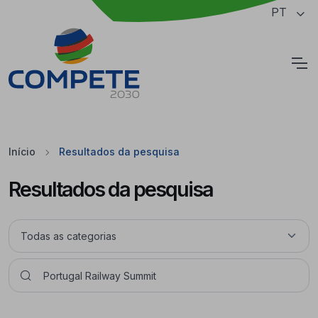
Saltar para o conteúdo principal da página
PT
Cookies
Início
Resultados da pesquisa
Resultados da pesquisa
Pesquisar