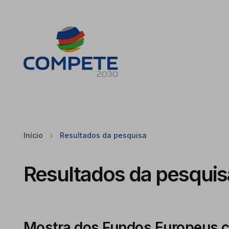
Saltar para o conteúdo principal da página
Cookies
Início
Resultados da pesquisa
Resultados da pesquis
Mostra dos Fundos Europeus c