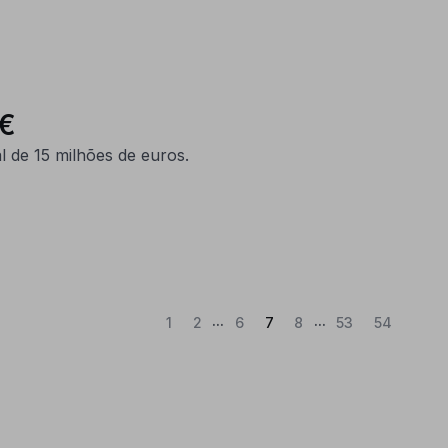
M€
 de 15 milhões de euros.
...
...
(Atual)
1
2
6
7
8
53
54