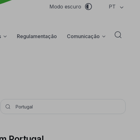
PT
Modo escuro
s
Regulamentação
Comunicação
Abrir f
Pesquisar
em Portugal