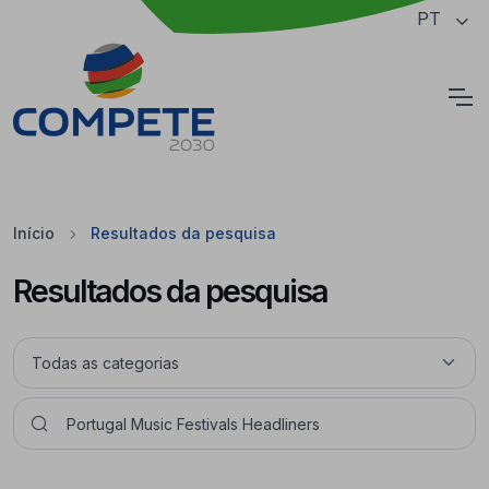
Saltar para o conteúdo principal da página
PT
Cookies
Início
Resultados da pesquisa
Resultados da pesquisa
Pesquisar