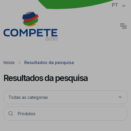
Saltar para o conteúdo principal da página
PT
Cookies
Início
Resultados da pesquisa
Resultados da pesquisa
Pesquisar