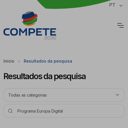
Saltar para o conteúdo principal da página
PT
Cookies
Início
Resultados da pesquisa
Resultados da pesquisa
Pesquisar