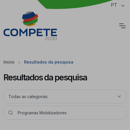
Saltar para o conteúdo principal da página
PT
Cookies
Início
Resultados da pesquisa
Resultados da pesquisa
Pesquisar