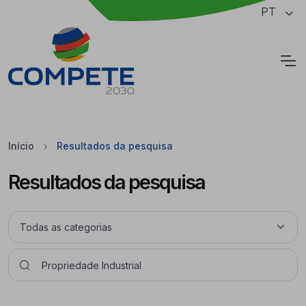
Saltar para o conteúdo principal da página
PT
Cookies
Início
Resultados da pesquisa
Resultados da pesquisa
Pesquisar