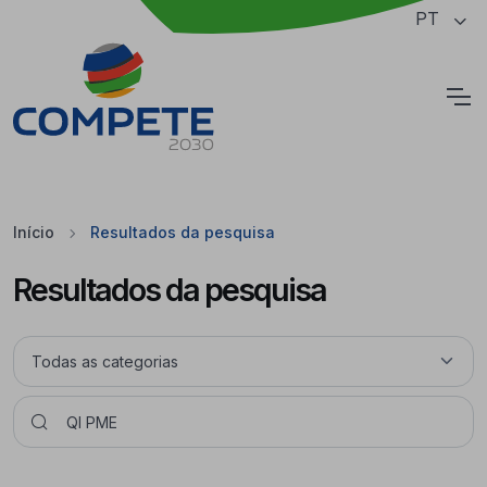
Saltar para o conteúdo principal da página
PT
Cookies
Início
Resultados da pesquisa
Resultados da pesquisa
Pesquisar