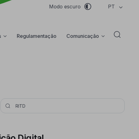
PT
Modo escuro
s
Regulamentação
Comunicação
Abrir f
Pesquisar
ção Digital