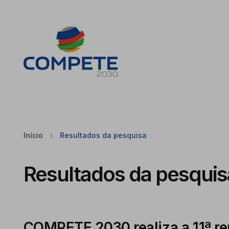
Saltar para o conteúdo principal da página
Cookies
Início
Resultados da pesquisa
Resultados da pesquis
COMPETE 2030 realiza a 11ª reu