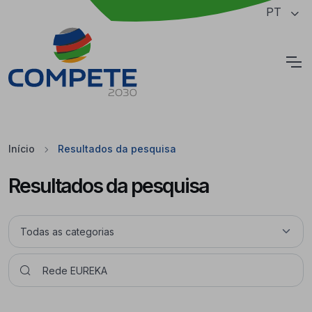
Saltar para o conteúdo principal da página
PT
Cookies
Início
Resultados da pesquisa
Resultados da pesquisa
Pesquisar