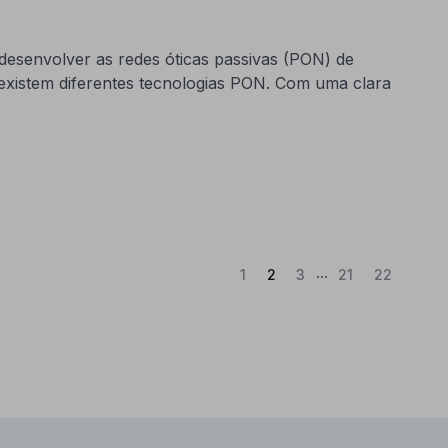
 desenvolver as redes óticas passivas (PON) de
 existem diferentes tecnologias PON. Com uma clara
...
(Atual)
1
2
3
21
22