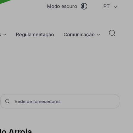
PT
Modo escuro
s
Regulamentação
Comunicação
Abrir f
Pesquisar
do Arroja