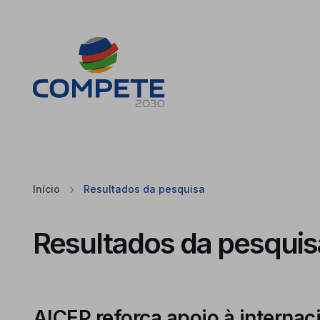
Saltar para o conteúdo principal da página
Cookies
Início
Resultados da pesquisa
Resultados da pesquis
AICEP reforça apoio à internac