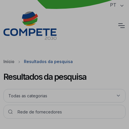
Saltar para o conteúdo principal da página
PT
Cookies
Início
Resultados da pesquisa
Resultados da pesquisa
Pesquisar