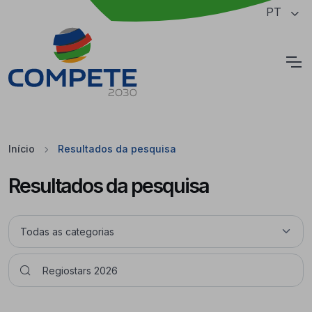
Saltar para o conteúdo principal da página
PT
Cookies
Início
Resultados da pesquisa
Resultados da pesquisa
Pesquisar