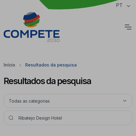
Saltar para o conteúdo principal da página
PT
Cookies
Início
Resultados da pesquisa
Resultados da pesquisa
Pesquisar