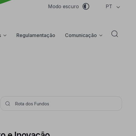
PT
Modo escuro
s
Regulamentação
Comunicação
Abrir f
Pesquisar
o e Inovação