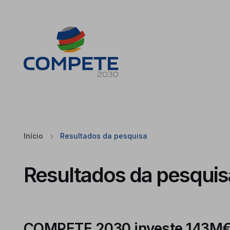
Saltar para o conteúdo principal da página
Cookies
Início
Resultados da pesquisa
Resultados da pesquis
COMPETE 2030 investe 143M€ 