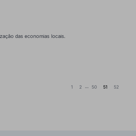
ização das economias locais.
...
(Atual)
1
2
50
51
52