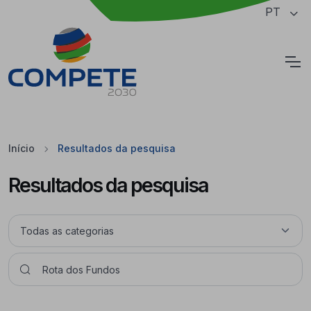
Saltar para o conteúdo principal da página
PT
Cookies
Início
Resultados da pesquisa
Resultados da pesquisa
Pesquisar