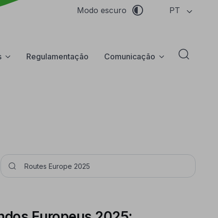
PT
Modo escuro
s
Regulamentação
Comunicação
Abrir f
Pesquisar
ndos Europeus 2025: