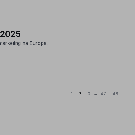
m 2025
e marketing na Europa.
...
(Atual)
1
2
3
47
48