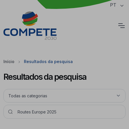
Saltar para o conteúdo principal da página
PT
Cookies
Início
Resultados da pesquisa
Resultados da pesquisa
Pesquisar