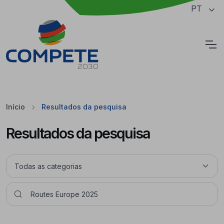
Saltar para o conteúdo principal da página
PT
Cookies
Início
Resultados da pesquisa
Resultados da pesquisa
Pesquisar