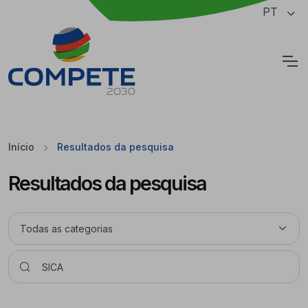
Saltar para o conteúdo principal da página
PT
Cookies
Início
Resultados da pesquisa
Resultados da pesquisa
Pesquisar