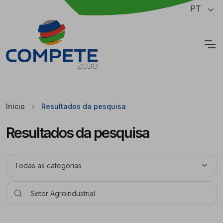
Saltar para o conteúdo principal da página
PT
Cookies
Início
Resultados da pesquisa
Resultados da pesquisa
Pesquisar