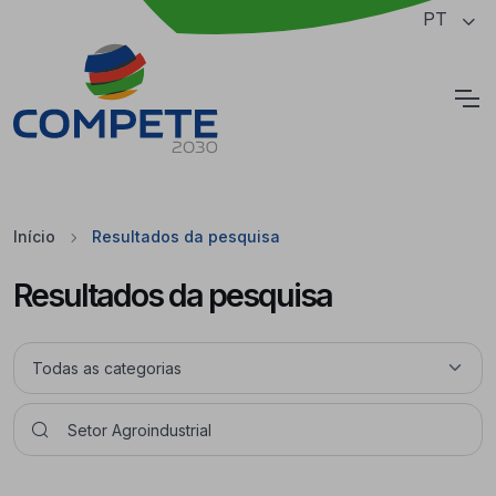
Saltar para o conteúdo principal da página
PT
Cookies
Início
Resultados da pesquisa
Resultados da pesquisa
Pesquisar