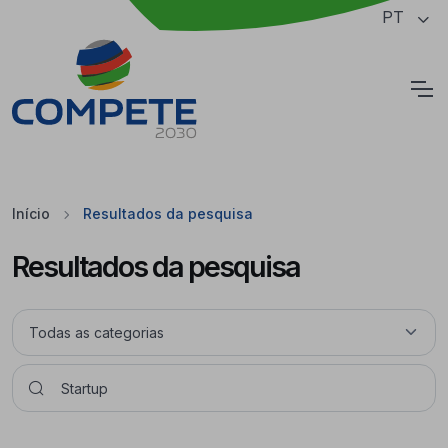
Saltar para o conteúdo principal da página
PT
Cookies
Início
Resultados da pesquisa
Resultados da pesquisa
Pesquisar