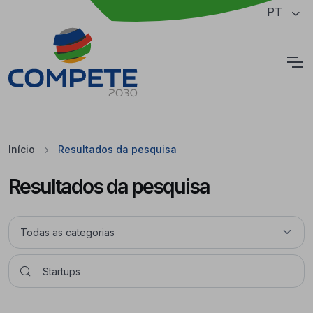
Saltar para o conteúdo principal da página
PT
Cookies
Início
Resultados da pesquisa
Resultados da pesquisa
Pesquisar