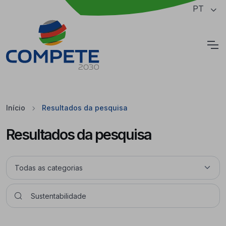
Saltar para o conteúdo principal da página
PT
Cookies
Início
Resultados da pesquisa
Resultados da pesquisa
Pesquisar