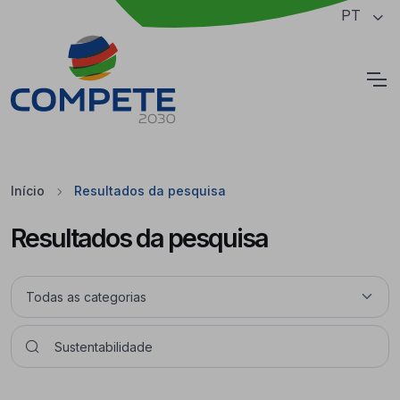
Saltar para o conteúdo principal da página
PT
Cookies
Início
Resultados da pesquisa
Resultados da pesquisa
Pesquisar