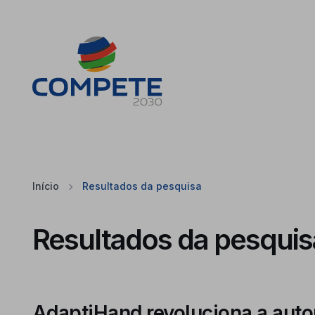
Saltar para o conteúdo principal da página
Cookies
Início
Resultados da pesquisa
Resultados da pesquis
AdaptiHand revoluciona a aut