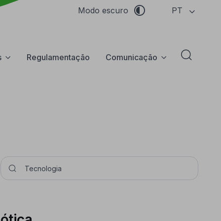
PT
Modo escuro
s
Regulamentação
Comunicação
Abrir f
Pesquisar
ótica