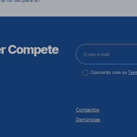
a foi útil para si?
er Compete
Concordo com os
Ter
Contactos
Denúncias