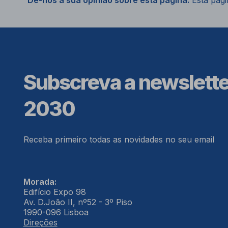
Dê-nos a sua opinião sobre esta página.
Esta págin
Subscreva a newslett
2030
Receba primeiro todas as novidades no seu email
Morada:
Edifício Expo 98
Av. D.João II, nº52 - 3º Piso
1990-096 Lisboa
Direções