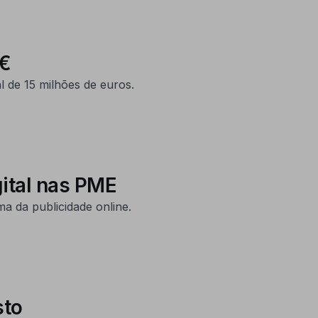
M€
 de 15 milhões de euros.
gital nas PME
 da publicidade online.
sto