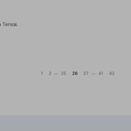
 Tensai.
...
...
(Atual)
1
2
25
26
27
41
42