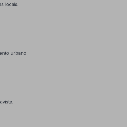
s locais.
mento urbano.
vista.