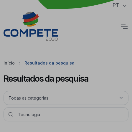
Saltar para o conteúdo principal da página
PT
Cookies
Início
Resultados da pesquisa
Resultados da pesquisa
Pesquisar