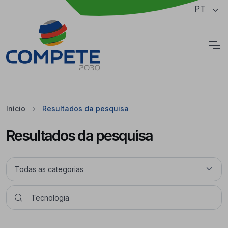
Saltar para o conteúdo principal da página
PT
Cookies
Início
Resultados da pesquisa
Resultados da pesquisa
Pesquisar