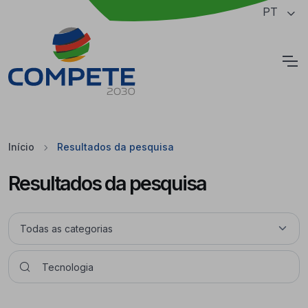
Saltar para o conteúdo principal da página
PT
Cookies
Início
Resultados da pesquisa
Resultados da pesquisa
Pesquisar