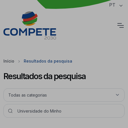
Saltar para o conteúdo principal da página
PT
Cookies
Início
Resultados da pesquisa
Resultados da pesquisa
Pesquisar