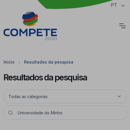
Saltar para o conteúdo principal da página
PT
Cookies
Início
Resultados da pesquisa
Resultados da pesquisa
Pesquisar