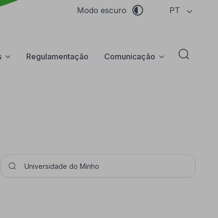
PT
Modo escuro
s
Regulamentação
Comunicação
Abrir f
Pesquisar