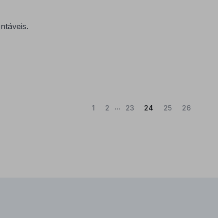
ntáveis.
...
(Atual)
1
2
23
24
25
26