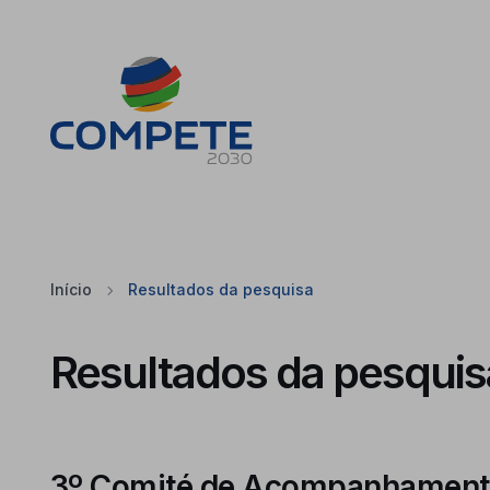
Saltar para o conteúdo principal da página
Cookies
Início
Resultados da pesquisa
Resultados da pesquis
3º Comité de Acompanhamen