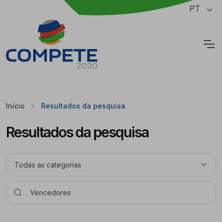
Saltar para o conteúdo principal da página
PT
Cookies
Início
Resultados da pesquisa
Resultados da pesquisa
Pesquisar