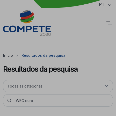
Saltar para o conteúdo principal da página
PT
Cookies
Início
Resultados da pesquisa
Resultados da pesquisa
Pesquisar