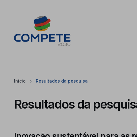
Saltar para o conteúdo principal da página
Cookies
Início
Resultados da pesquisa
Resultados da pesquis
Inovação sustentável para as r