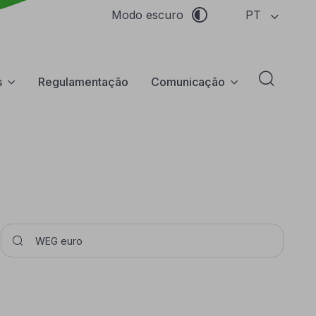
PT
Modo escuro
s
Regulamentação
Comunicação
Abrir f
Pesquisar