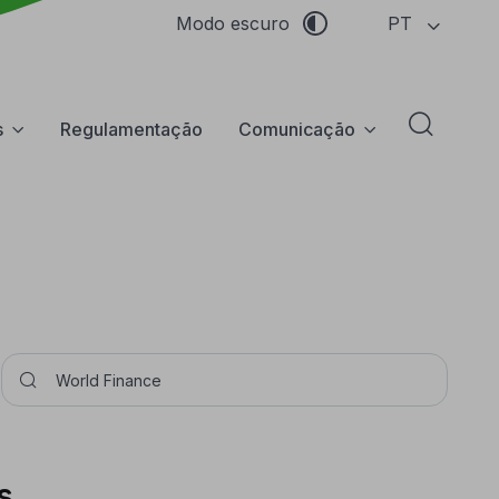
PT
Modo escuro
s
Regulamentação
Comunicação
Abrir f
Pesquisar
s