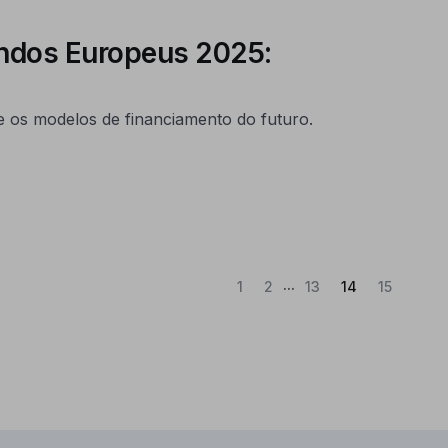
ndos Europeus 2025:
e os modelos de financiamento do futuro.
...
(Atual)
1
2
13
14
15