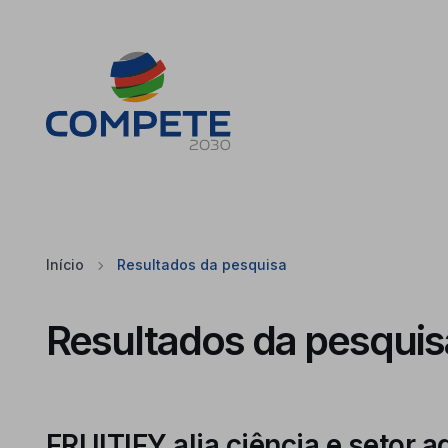
Saltar para o conteúdo principal da página
Cookies
Início
Resultados da pesquisa
Resultados da pesquis
FRUITIFY alia ciência e setor 