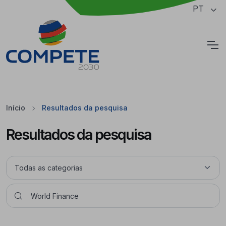
Saltar para o conteúdo principal da página
PT
Cookies
Início
Resultados da pesquisa
Resultados da pesquisa
Pesquisar