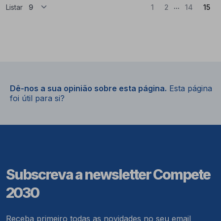
...
(At
Listar
1
2
14
15
Dê-nos a sua opinião sobre esta página.
Esta página
foi útil para si?
Subscreva a newsletter Compete
2030
Receba primeiro todas as novidades no seu email