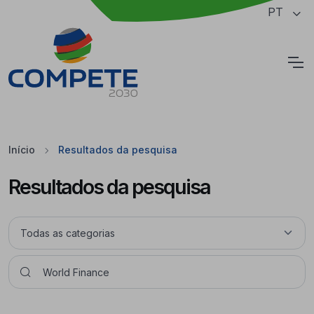
Saltar para o conteúdo principal da página
PT
Cookies
Início
Resultados da pesquisa
Resultados da pesquisa
Pesquisar