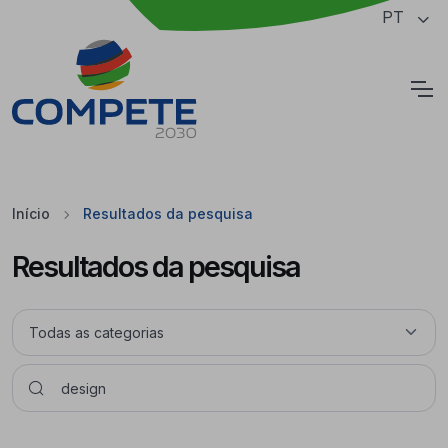
Saltar para o conteúdo principal da página
PT
Cookies
Início
Resultados da pesquisa
Resultados da pesquisa
Pesquisar