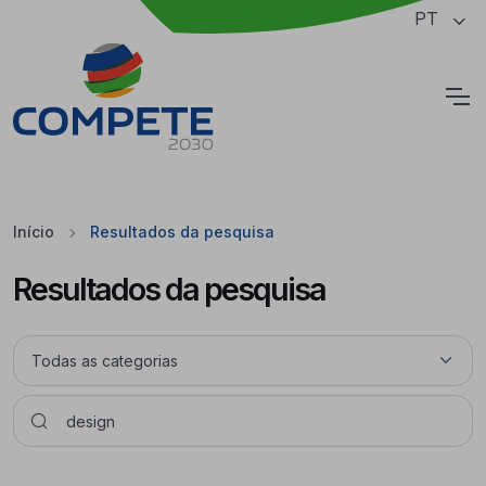
Saltar para o conteúdo principal da página
PT
Cookies
Início
Resultados da pesquisa
Resultados da pesquisa
Pesquisar