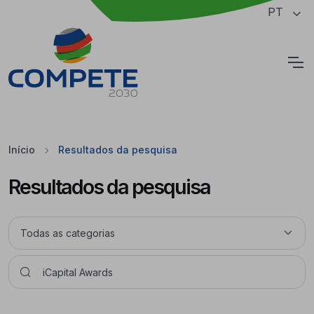
Saltar para o conteúdo principal da página
PT
Cookies
Início
Resultados da pesquisa
Resultados da pesquisa
Pesquisar