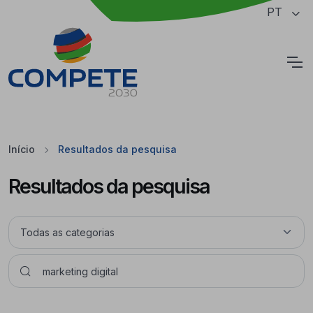
Saltar para o conteúdo principal da página
PT
Cookies
Início
Resultados da pesquisa
Resultados da pesquisa
Pesquisar