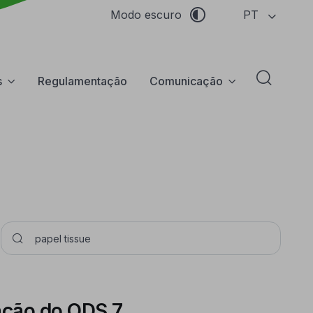
PT
Modo escuro
s
Regulamentação
Comunicação
Abrir f
Pesquisar
ação do ODS 7