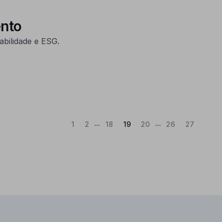
ento
abilidade e ESG.
...
...
(Atual)
1
2
18
19
20
26
27