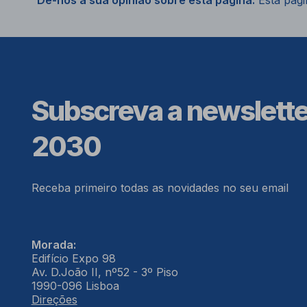
Dê-nos a sua opinião sobre esta página.
Esta págin
Subscreva a newslett
2030
Receba primeiro todas as novidades no seu email
Morada:
Edifício Expo 98
Av. D.João II, nº52 - 3º Piso
1990-096 Lisboa
Direções