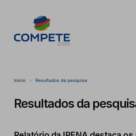
Saltar para o conteúdo principal da página
Cookies
Início
Resultados da pesquisa
Resultados da pesquis
Relatório da IRENA destaca os