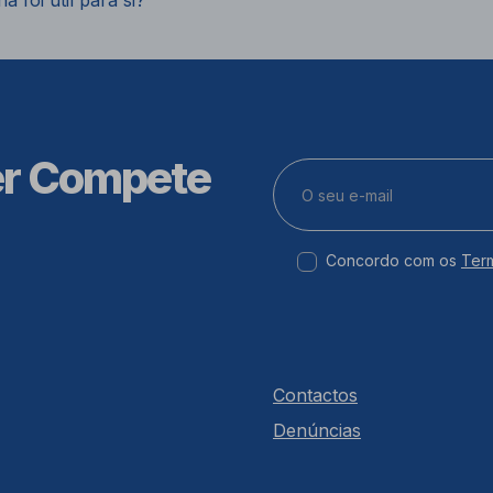
a foi útil para si?
er Compete
Concordo com os
Ter
Contactos
Denúncias