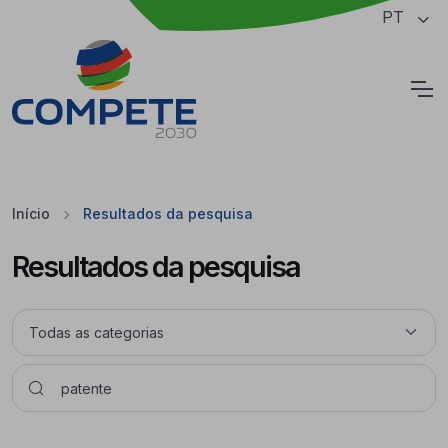
Saltar para o conteúdo principal da página
PT
Cookies
Início
Resultados da pesquisa
Resultados da pesquisa
Pesquisar